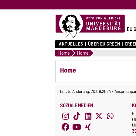
EU 
AKTUELLES
ÜBER EU GREEN
GREE
Home
Home
Home
Letzte Änderung: 20.06.2024
-
Ansprechpar
SOZIALE MEDIEN
K
E
O
Un
3